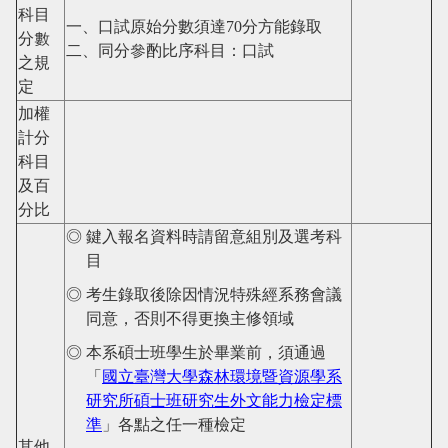
科目
一、口試原始分數須達
70
分方能錄取
分數
二、同分
參酌比序科目
：口試
之規
定
加權
計分
科目
及百
分比
◎ 鍵入報名資料時請留意組別及選考科
目
◎ 考生錄取後除因情況特殊經系務會議
同意，否則不得更換主修領域
◎ 本系碩士班學生於畢業前，須通過
「
國立臺灣大學森林環境暨資源學系
研究所碩士班研究生外文能力檢定標
準
」各點之任一種檢定
其他