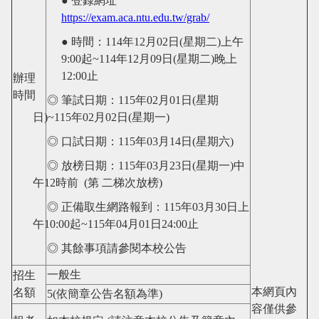
● 登錄網址
https://exam.aca.ntu.edu.tw/grab/
● 時間：
114
年
12
月
02
日
(星期
二
)
上午
9:00
起
~114
年
12
月
09
日
(星期二)
晚上
12:00
止
辦理
時間
◎ 筆試日期：
115
年
02
月
01
日
(星期
日
)~115
年
02
月
02
日
(星期
一
)
◎ 口試日期：
115
年
03
月
14
日
(星期
六
)
◎ 放榜日期：
115
年
03
月
23
日
(星期
一
)中
午12時前 (第 二梯次放榜)
◎ 正備取生網路報到：
115
年
03
月
30
日上
午
10:00
起
~115
年
04
月
01
日
24:00
止
◎ 其餘事項請參閱本校公告
一般生
招生
本網頁內
名額
5(
依簡章公告名額為
準
)
容僅供參