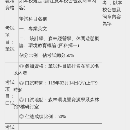
報考
如本校規定
(
請注意本校公告及簡章內
考 ，以本
資格
容
)
校公告及
簡章內容
筆試科目名稱
為
準
考試
一、專業英文
項
二、 統計學、森林經營學、休閒遊憩概
目：
論、環境教育概論 (四科擇一)
筆試
佔分比例：佔考試總分50%
◎ 參加資格：筆試科目總排名在前10名
以內者
考試
◎ 口試時間：115年03月14日(六)上午9
項
時起
目：
◎ 口試地點：森林環境暨資源學系森林
口試
館2樓研討室
◎ 佔總成績比例：50%
考試