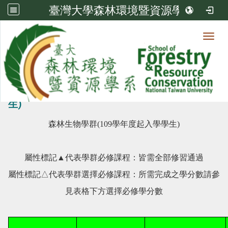
臺灣大學森林環境暨資源學系
Toggl
瀏覽人次:
38337
森林生物學群(109學年度起入學學
生)
森林生物學群
(109
學年度起入學學生
)
屬性標記▲代表學群必修課程：皆需全部修習通過
屬性標記△代表學群選擇必修課程：所需完成之學分數請參
見表格下方選擇必修學分數