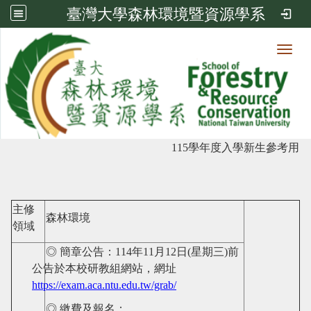
臺灣大學森林環境暨資源學系
Toggl
瀏覽人次:
11248
碩士班-考試入學（丙組）
115
學年度入學新生參考用
主修
森林環境
領域
◎ 簡章公告：
114
年
11
月
12
日
(
星期三
)
前
公告於本校研教組網站，網址
https://exam.aca.ntu.edu.tw/grab/
◎ 繳費及報名：