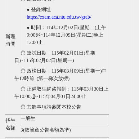
● 登錄網址
https://exam.aca.ntu.edu.tw/grab/
● 時間：
114
年
12
月
02
日
(星期
二
)
上午
9:00
起
~114
年
12
月
09
日
(星期二
)
晚上
辦理
12:00
止
時間
◎ 筆試日期：
115
年
02
月
01
日
(星期
日
)~115
年
02
月
02
日
(星期
一
)
◎ 放榜日期：
115
年
03
月
09
日
(星期
一
)中
午12時前 (第一梯次放榜)
◎ 正備取生網路報到：
115
年
03
月
30
日上
午
10:00
起
~115
年
04
月
01
日
24:00
止
◎ 其餘事項請參閱本校公告
一般生
招生
名額
3(
依簡章公告名額為
準
)