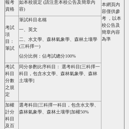
報考
如本校規定
(
請注意本校公告及簡章內
本網頁內
資格
容
)
容僅供參
考 ，以本
筆試科目名稱
校公告及
考試
一、英文
簡章內容
項
為
準
二、水文學、森林氣象學、森林土壤學
目：
(三科擇一)
筆試
佔分比例：佔考試總分100%
考試
同分
參酌比序科目
： 選考科目
[
三科擇
一
科目
科目，包含水文學、森林氣象學、森林
分數
土壤學
]
之規
定
加權
選考科目
[
三科擇
一
科目，包含水文學、
計分
森林氣象學、森林土壤學
]
加權
50%
科目
及百