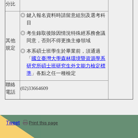
分比
◎ 鍵入報名資料時請留意組別及選考科
目
◎ 考生錄取後除因情況特殊經系
務
會議
其他
同意，否則不得更換主修領域
規定
◎ 本系碩士班學生於畢業前，須通過
「
國立臺灣大學森林環境暨資源學系
研究所碩士班研究生外文能力檢定標
準
」各點之任一種檢定
聯絡
(02)33664609
電話
Tweet
Print this page