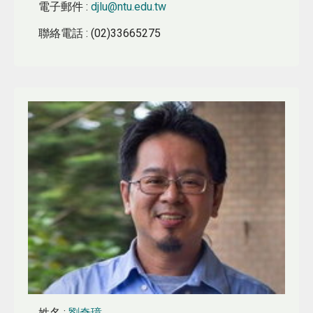
電子郵件
:
djlu@ntu.edu.tw
聯絡電話
: (02)33665275
姓名
:
劉奇璋