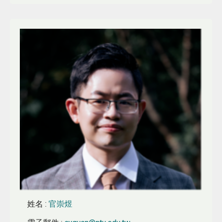
姓名
:
官崇煜