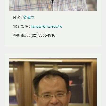
姓名
:
梁偉立
電子郵件
:
liangwl@ntu.edu.tw
聯絡電話
: (02) 33664616