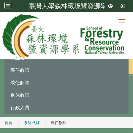
臺灣大學森林環境暨資源學系
Toggl
系所成員
:::
系主任
專任教師
兼任師資
退休教師
行政人員
首頁
系所成員
專任教師