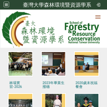
臺灣大學森林環境暨資源學系
Toggl
系友照片徵集
林場實
2023年畢業生
2020歲末祝福
習-2026
撥穗
餐會