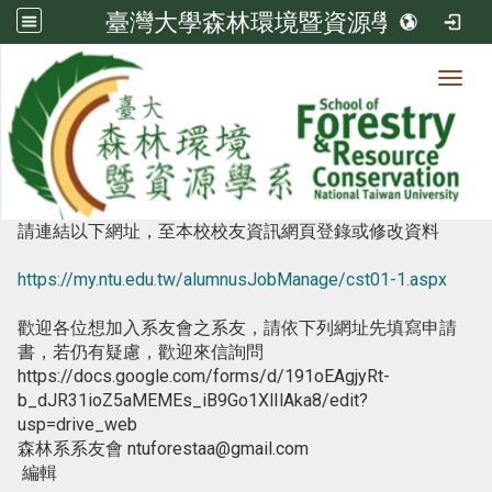
臺灣大學森林環境暨資源學系
Toggl
瀏覽人次:
49858
畢業生表現
請連結以下網址，至本校校友資訊網頁登錄或修改資料
https://my.ntu.edu.tw/alumnusJobManage/cst01-1.aspx
歡迎各位想加入系友會之系友，請依下列網址先填寫申請
書，若仍有疑慮，歡迎來信詢問
https://docs.google.com/forms/d/191oEAgjyRt-
b_dJR31ioZ5aMEMEs_iB9Go1XlIlAka8/edit?
usp=drive_web
森林系系友會 ntuforestaa@gmail.com
編輯