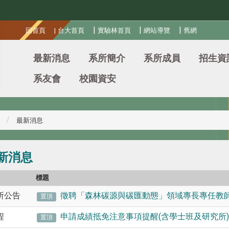
:::
|
|
|
回首頁
|
台大首頁
實驗林首頁
網站導覽
舊網
最新消息
系所簡介
系所成員
招生資
系友會
校園資安
最新消息
新消息
別
標題
所公告
徵聘「森林碳源與碳匯動態」領域專長專任教
置頂
程
申請成績抵免注意事項提醒(含學士班及研究所)
置頂