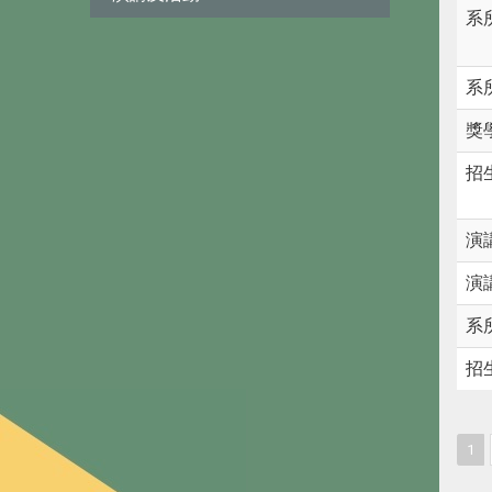
系
系
獎
招
演
演
系
招
1