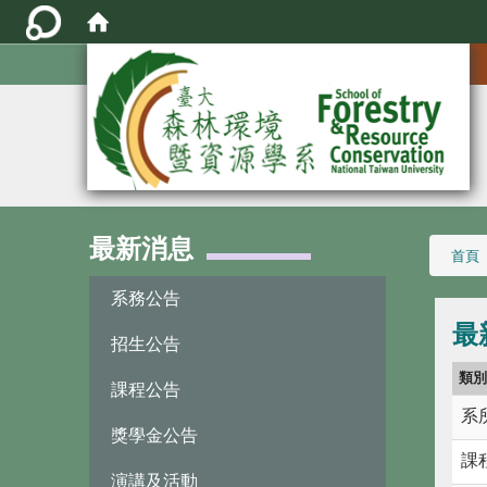
:::
最新消息
:::
首頁
系務公告
最
招生公告
類
課程公告
系
獎學金公告
課
演講及活動