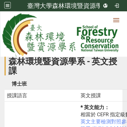
臺灣大學森林環境暨資源學系
Toggl
瀏覽人次:
24729
國際學位生-博士班(英文授課)
森林環境暨資源學系 - 英文授
課
博士班
授課語言
英文授課
* 英文能力：
相當於 CEFR 指定級
英文主要檢測對照參