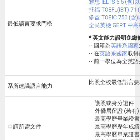
雅思 IELTS 5.5 (含)
托福 TOEFL(iBT) 71
多益 TOEIC 750 (含
最低語言要求門檻
全民英檢 GEPT 中高
* 英文能力證明免繳
-- 國籍為
英語系國家
-- 在
英語系國家
取得
-- 前一學位為全英
比照全校最低語言要
系所建議語言能力
護照或身分證件
外僑居留證 (若有)
最高學歷畢業證書 
申請所需文件
最高學歷歷年成績單
最高學歷畢業證書 