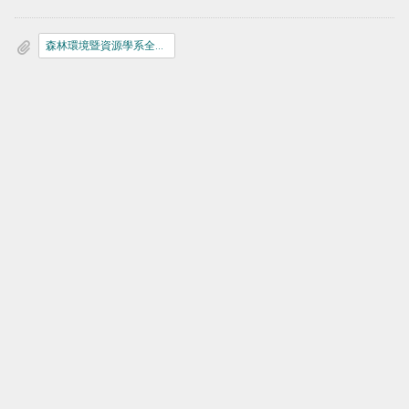
森林環境暨資源學系全國系友會學生出國獎助金補助辦法.doc