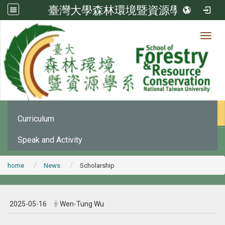
臺灣大學森林環境暨資源學系
Toggl
News
:::
Office Announcement
Curriculum
Speak and Activity
home
News
Scholarship
2025-05-16
Wen-Tung Wu