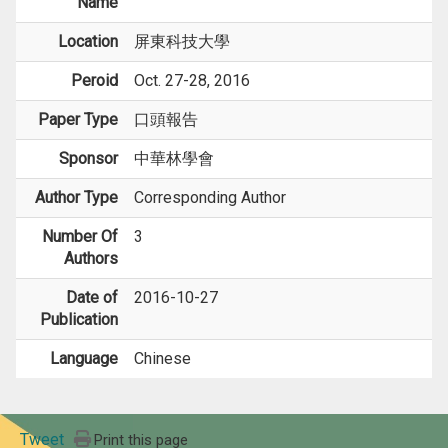
Name
Location
屏東科技大學
Peroid
Oct. 27-28, 2016
Paper Type
口頭報告
Sponsor
中華林學會
Author Type
Corresponding Author
Number Of
3
Authors
Date of
2016-10-27
Publication
Language
Chinese
Tweet
Print this page