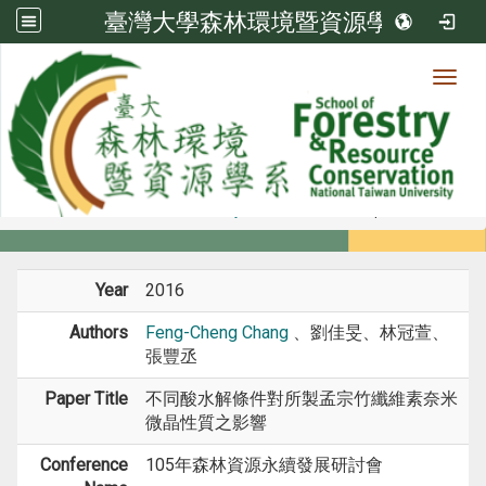
臺灣大學森林環境暨資源學系
Toggl
Member
:::
home
Members
Faculty
Conference Paper
Year
2016
Authors
Feng-Cheng Chang
、劉佳旻、林冠萱、
張豐丞
Paper Title
不同酸水解條件對所製孟宗竹纖維素奈米
微晶性質之影響
Conference
105年森林資源永續發展研討會