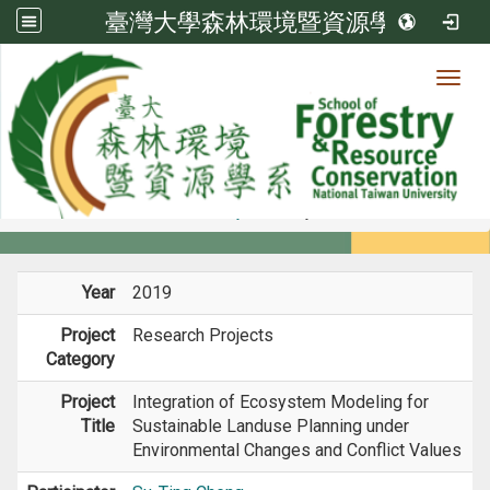
臺灣大學森林環境暨資源學系
Toggl
Member
:::
home
Members
Faculty
Projects
Year
2019
Project
Research Projects
Category
Project
Integration of Ecosystem Modeling for
Title
Sustainable Landuse Planning under
Environmental Changes and Conflict Values