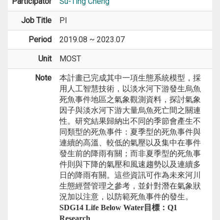
Participator
Su-Ting Cheng
Job Title
PI
Period
2019.08 ~ 2023.07
Unit
MOST
Note
本計畫已完成其中一項生態系統模型，採
用人工智慧技術，以淡水河下游發生烏魚
死魚事件地區之
氣象觀測資料，探討氣象
因子與淡水河下游大量烏魚死亡間之關連
性。研究結果歸納出不同的季節會產生不
同類型的死魚事件：夏季型的死魚事件與
連續的高溫、較低的氣壓以及集中在事件
發生前的降雨有關；而非夏季型的死魚事
件則與下降的氣壓和風速趨勢以及連續多
日的降雨有關。這些資訊可作為未來河川
生態經營管理之參考，並針對潛在氣象狀
況加以注意，以防範死魚事件的發生。
SDG
14
Life Below Water
目標
：
Q1
Research