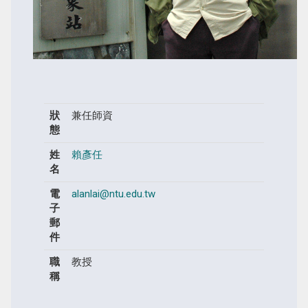
狀
兼任師資
態
姓
賴彥任
名
電
alanlai@ntu.edu.tw
子
郵
件
職
教授
稱