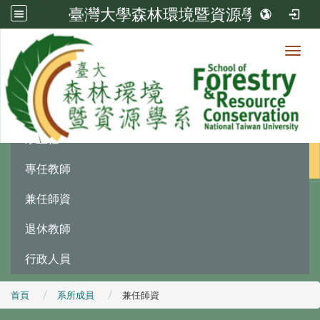
臺灣大學森林環境暨資源學系
Toggl
系所成員
:::
系主任
專任教師
兼任師資
退休教師
行政人員
首頁
系所成員
兼任師資