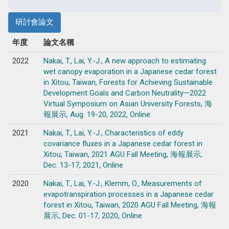
研討會論文
年度
論文名稱
2022
Nakai, T., Lai, Y.-J., A new approach to estimating
wet canopy evaporation in a Japanese cedar forest
in Xitou, Taiwan, Forests for Achieving Sustainable
Development Goals and Carbon Neutrality—2022
Virtual Symposium on Asian University Forests, 海
報展示, Aug. 19-20, 2022, Online
2021
Nakai, T., Lai, Y.-J., Characteristics of eddy
covariance fluxes in a Japanese cedar forest in
Xitou, Taiwan, 2021 AGU Fall Meeting, 海報展示,
Dec. 13-17, 2021, Online
2020
Nakai, T., Lai, Y.-J., Klemm, O., Measurements of
evapotranspiration processes in a Japanese cedar
forest in Xitou, Taiwan, 2020 AGU Fall Meeting, 海報
展示, Dec. 01-17, 2020, Online