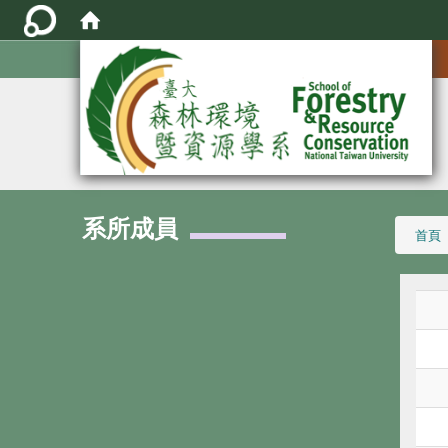
:::
系所成員
:::
首頁