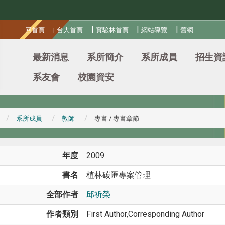
:::
|
|
|
回首頁
|
台大首頁
實驗林首頁
網站導覽
舊網
最新消息
系所簡介
系所成員
招生資
系友會
校園資安
系所成員
教師
專書 / 專書章節
年度
2009
書名
植林碳匯專案管理
全部作者
邱祈榮
作者類別
First Author,Corresponding Author