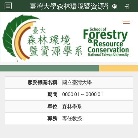
臺灣大學森林環境暨資源學系
Toggl
系所成員
:::
首頁
系所成員
教師
經歷
服務機關名稱
國立臺灣大學
期間
0000.01 ~ 0000.01
單位
森林學系
職務
專任教授