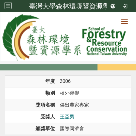
臺灣大學森林環境暨資源學系
Toggl
系所成員
:::
首頁
系所成員
教師
榮譽
年度
2006
類別
校外榮譽
獎項名稱
傑出農家專家
受獎人
王亞男
頒獎單位
國際同濟會