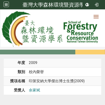
臺灣大學森林環境暨資源學系
Toggl
系所成員
:::
首頁
系所成員
教師
榮譽
年度
2009
類別
校內榮譽
獎項名稱
印第安納大學傑出博士生獎(2009)
受獎人
余家斌