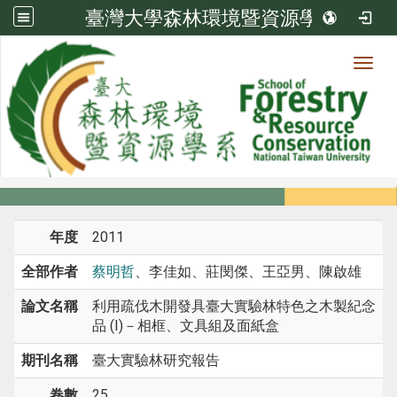
臺灣大學森林環境暨資源學系
Toggl
系所成員
:::
首頁
系所成員
教師
期刊論文
年度
2011
全部作者
蔡明哲
、李佳如、莊閔傑、王亞男、陳啟雄
論文名稱
利用疏伐木開發具臺大實驗林特色之木製紀念
品 (I)－相框、文具組及面紙盒
期刊名稱
臺大實驗林研究報告
卷數
25