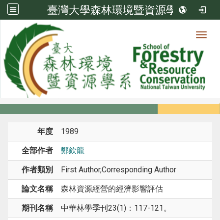
臺灣大學森林環境暨資源學系
Toggl
系所成員
:::
首頁
系所成員
教師
期刊論文
年度
1989
全部作者
鄭欽龍
作者類別
First Author,Corresponding Author
論文名稱
森林資源經營的經濟影響評估
期刊名稱
中華林學季刊23(1)：117-121。