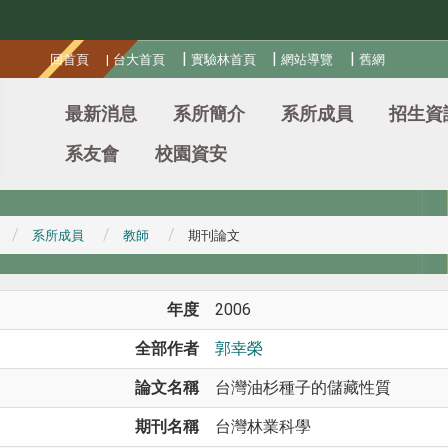
:::
|
|
|
回首頁
|
台大首頁
實驗林首頁
網站導覽
舊網
最新消息
系所簡介
系所成員
招生資
系友會
校園資安
系所成員
教師
期刊論文
年度
2006
全部作者
郭幸榮
論文名稱
台灣油杉種子的儲藏性質
期刊名稱
台灣林業科學