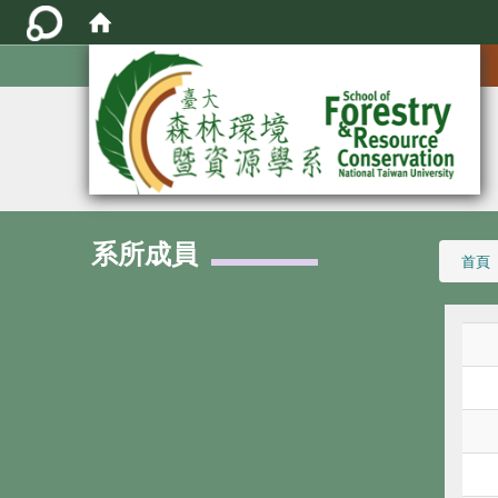
:::
系所成員
:::
首頁