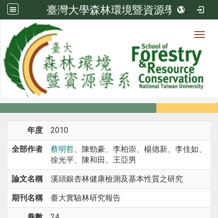
臺灣大學森林環境暨資源學系
Toggl
系所成員
:::
首頁
系所成員
教師
期刊論文
年度
2010
全部作者
蔡明哲
、陳勁豪、李柏崇、楊德新、李佳如、
徐光平、陳和田、王亞男
論文名稱
溪頭銀杏林健康檢測及基本性質之研究
期刊名稱
臺大實驗林研究報告
卷數
24