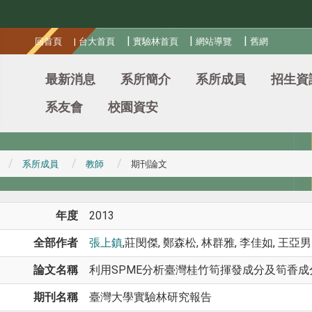
:::
|
|
|
回首頁
|
台大首頁
實驗林首頁
網站導覽
舊網
最新消息
系所簡介
系所成員
招生資
系友會
校園資安
系所成員
教師
期刊論文
年度
2013
全部作者
張上鎮
,莊閔傑, 鄭森松, 林群雅, 李佳如, 王亞男
論文名稱
利用SPME分析臺灣桂竹筍揮發成分及筍香成
期刊名稱
臺灣大學實驗林研究報告