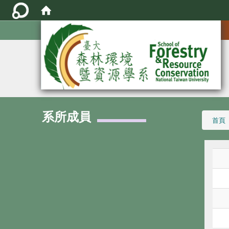
:::
系所成員
:::
首頁