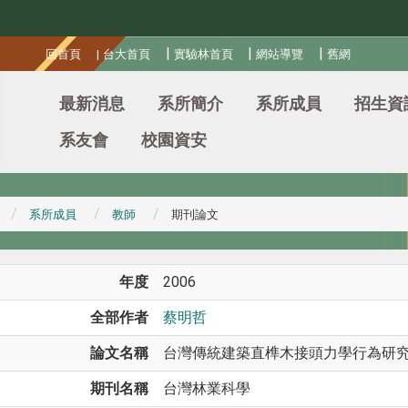
:::
|
|
|
回首頁
|
台大首頁
實驗林首頁
網站導覽
舊網
最新消息
系所簡介
系所成員
招生資
系友會
校園資安
系所成員
教師
期刊論文
年度
2006
全部作者
蔡明哲
論文名稱
台灣傳統建築直榫木接頭力學行為研
期刊名稱
台灣林業科學