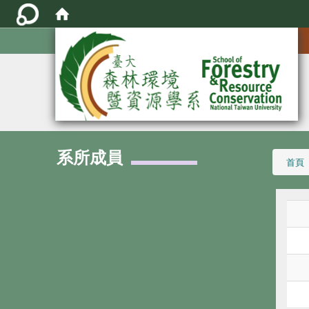
:::
系所成員
:::
首頁