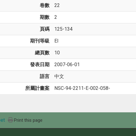
卷數
22
期數
2
頁碼
125-134
期刊等級
EI
總頁數
10
發表日期
2007-06-01
語言
中文
所屬計畫案
NSC-94-2211-E-002-058-
et
Print this page