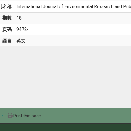
刊名稱
International Journal of Environmental Research and Pub
期數
18
頁碼
9472-
語言
英文
et
Print this page