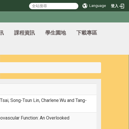
Language
登入
訊
課程資訊
學生園地
下載專區
Tsai, Song-Tsun Lin, Charlene.Wu and Tang-
iovascular Function: An Overlooked