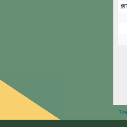
期
Twe