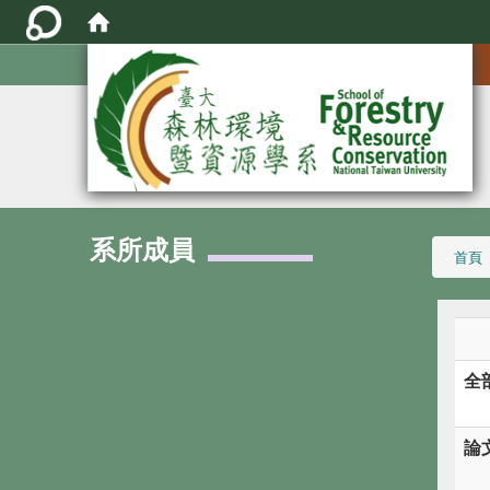
:::
系所成員
:::
首頁
全
論