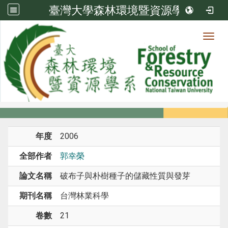
臺灣大學森林環境暨資源學系
Toggl
系所成員
:::
首頁
系所成員
教師
期刊論文
年度
2006
全部作者
郭幸榮
論文名稱
破布子與朴樹種子的儲藏性質與發芽
期刊名稱
台灣林業科學
卷數
21