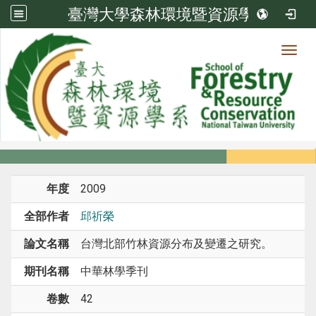
臺灣大學森林環境暨資源學系
Toggl
系所成員
:::
首頁
系所成員
教師
期刊論文
年度
2009
全部作者
邱祈榮
論文名稱
台灣北部竹林資源分布及變遷之研究。
期刊名稱
中華林學季刊
卷數
42