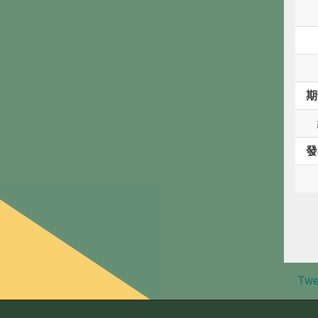
期
發
Twe