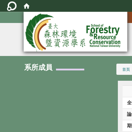
:::
系所成員
:::
首頁
全
論
期