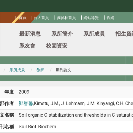
:::
|
|
|
回首頁
|
台大首頁
實驗林首頁
網站導覽
舊網
最新消息
系所簡介
系所成員
招生資
系友會
校園資安
系所成員
教師
期刊論文
年度
2009
部作者
鄭智馨
,Kimetu, J.M., J. Lehmann, J.M. Kinyangi, C.H. Che
文名稱
Soil organic C stabilization and thresholds in C saturati
刊名稱
Soil Biol. Biochem.