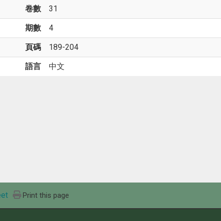
卷數
31
期數
4
頁碼
189-204
語言
中文
et
Print this page