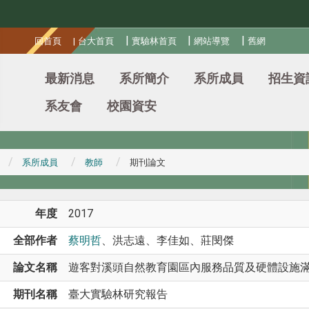
:::
|
|
|
回首頁
|
台大首頁
實驗林首頁
網站導覽
舊網
最新消息
系所簡介
系所成員
招生資
系友會
校園資安
系所成員
教師
期刊論文
年度
2017
全部作者
蔡明哲
、洪志遠、李佳如、莊閔傑
論文名稱
遊客對溪頭自然教育園區內服務品質及硬體設施
期刊名稱
臺大實驗林研究報告