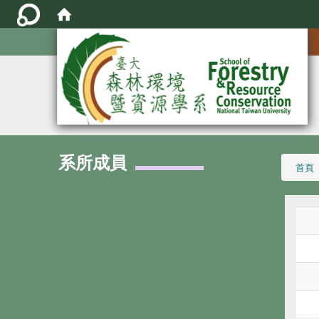
:::
系所成員
:::
首頁