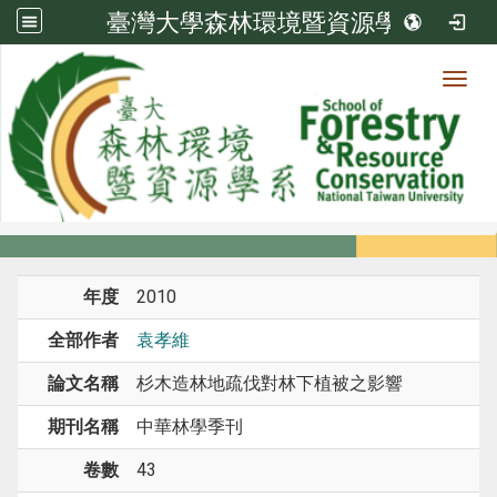
臺灣大學森林環境暨資源學系
Toggl
系所成員
:::
首頁
系所成員
教師
期刊論文
年度
2010
全部作者
袁孝維
論文名稱
杉木造林地疏伐對林下植被之影響
期刊名稱
中華林學季刊
卷數
43