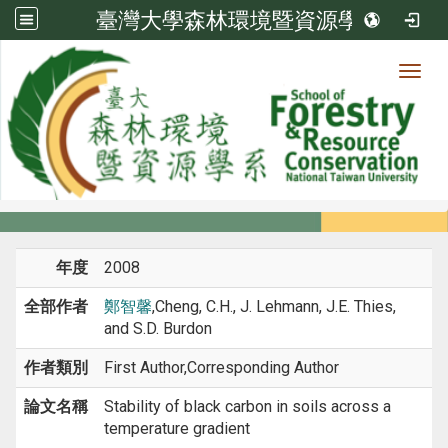
臺灣大學森林環境暨資源學系
Toggl
系所成員
:::
首頁
系所成員
教師
期刊論文
年度
2008
全部作者
鄭智馨
,Cheng, C.H., J. Lehmann, J.E. Thies,
and S.D. Burdon
作者類別
First Author,Corresponding Author
論文名稱
Stability of black carbon in soils across a
temperature gradient