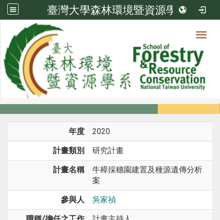
臺灣大學森林環境暨資源學系
Toggl
系所成員
:::
首頁
系所成員
教師
研究計畫
年度
2020
計畫類別
研究計畫
計畫名稱
牛樟採穗園建置及種源遺傳分析
案
參與人
吳家禎
職稱/擔任之工作
計畫主持人