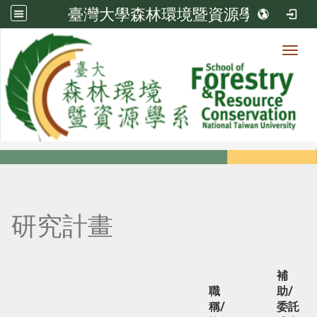
臺灣大學森林環境暨資源學系
Toggl
系所成員
:::
首頁
系所成員
教師
研究計畫
研究計畫
補
職
助/
稱/
委託