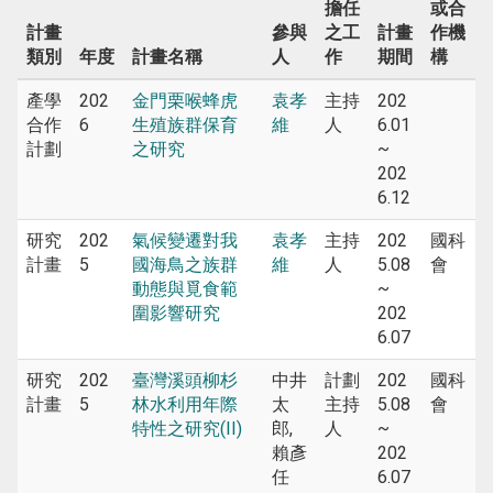
擔任
或合
計畫
參與
之工
計畫
作機
類別
年度
計畫名稱
人
作
期間
構
產學
202
金門栗喉蜂虎
袁孝
主持
202
合作
6
生殖族群保育
維
人
6.01
計劃
之研究
~
202
6.12
研究
202
氣候變遷對我
袁孝
主持
202
國科
計畫
5
國海鳥之族群
維
人
5.08
會
動態與覓食範
~
圍影響研究
202
6.07
研究
202
臺灣溪頭柳杉
中井
計劃
202
國科
計畫
5
林水利用年際
太
主持
5.08
會
特性之研究(II)
郎,
人
~
賴彥
202
任
6.07