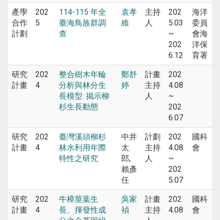
產學
202
114-115 年全
袁孝
主持
202
海洋
合作
5
臺海鳥族群調
維
人
5.03
委員
計劃
查
~
會海
202
洋保
6.12
育署
研究
202
整合樹木年輪
鄭舒
計畫
202
計畫
4
分析與林分生
婷
主持
4.08
長模型: 揭示柳
人
~
杉生長動態
202
6.07
研究
202
臺灣溪頭柳杉
中井
計劃
202
國科
計畫
4
林水利用年際
太
主持
4.08
會
特性之研究
郎,
人
~
賴彥
202
任
5.07
研究
202
牛樟莖葉生
吳家
計畫
202
國科
計畫
4
長、揮發性成
禎
主持
4.08
會