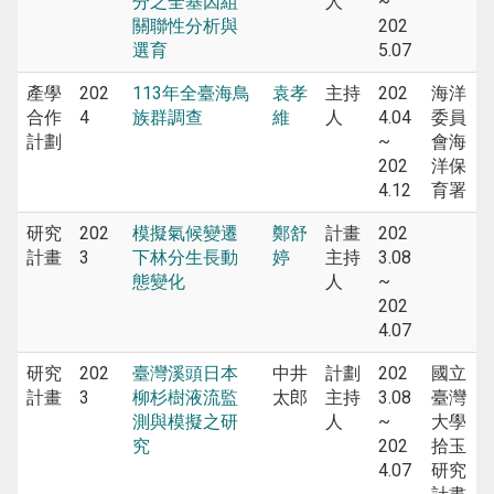
分之全基因組
人
~
關聯性分析與
202
選育
5.07
產學
202
113年全臺海鳥
袁孝
主持
202
海洋
合作
4
族群調查
維
人
4.04
委員
計劃
~
會海
202
洋保
4.12
育署
研究
202
模擬氣候變遷
鄭舒
計畫
202
計畫
3
下林分生長動
婷
主持
3.08
態變化
人
~
202
4.07
研究
202
臺灣溪頭日本
中井
計劃
202
國立
計畫
3
柳杉樹液流監
太郎
主持
3.08
臺灣
測與模擬之研
人
~
大學
究
202
拾玉
4.07
研究