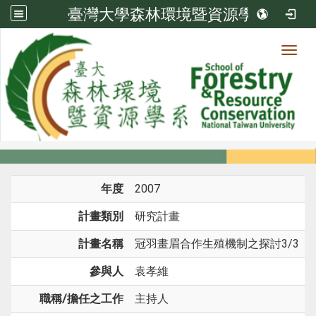
臺灣大學森林環境暨資源學系
Toggl
系所成員
:::
首頁
系所成員
教師
研究計畫
年度
2007
計畫類別
研究計畫
計畫名稱
冠羽畫眉合作生殖機制之探討3/3
參與人
袁孝維
職稱/擔任之工作
主持人