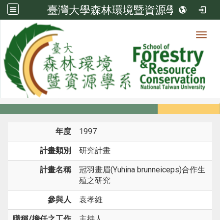
臺灣大學森林環境暨資源學系
Toggl
系所成員
:::
首頁
系所成員
教師
研究計畫
年度
1997
計畫類別
研究計畫
計畫名稱
冠羽畫眉(Yuhina brunneiceps)合作生
殖之研究
參與人
袁孝維
職稱/擔任之工作
主持人