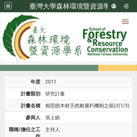
臺灣大學森林環境暨資源學系
Toggl
系所成員
:::
首頁
系所成員
教師
研究計畫
年度
2011
計畫類別
研究計畫
計畫名稱
相思樹木材天然耐腐朽機制之探討(1/3)
參與人
張上鎮
職稱/擔任之工
主持人
作