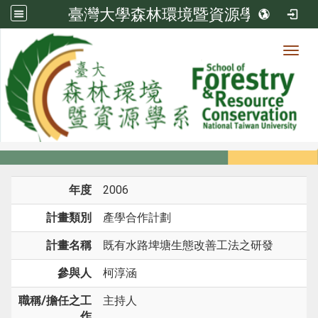
臺灣大學森林環境暨資源學系
Toggl
系所成員
:::
首頁
系所成員
教師
研究計畫
年度
2006
計畫類別
產學合作計劃
計畫名稱
既有水路埤塘生態改善工法之研發
參與人
柯淳涵
職稱/擔任之工
主持人
作