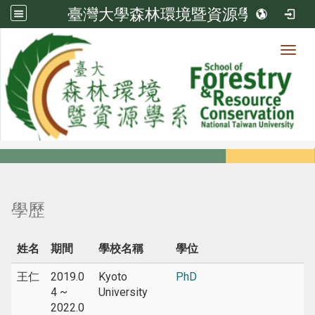
臺灣大學森林環境暨資源學系
Toggl
系所成員
:::
首頁
系所成員
教師
學歷
學歷
姓名
期間
學校名稱
學位
王仁
2019.0
Kyoto
PhD
4 ~
University
2022.0