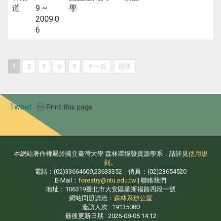
道
9 ~
學
2009.0
6
1
2
3
4
5
下一頁
最後
Tweet
Print this page
本網站著作權屬於國立臺灣大學 森林環境暨資源學系，請詳見
使用規
則
。
電話：(02)33664609,23633352 傳真：(02)23654520
E-Mail：
forestry@ntu.edu.tw
| 聯絡我們
地址：106319臺北市大安區羅斯福路四段一號
網站問題請洽：
森林系辦公室
造訪人次 : 19135080
最後更新日期 :
2026-08-05 14:12