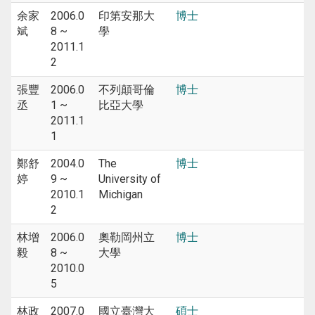
余家
2006.0
印第安那大
博士
斌
8 ~
學
2011.1
2
張豐
2006.0
不列顛哥倫
博士
丞
1 ~
比亞大學
2011.1
1
鄭舒
2004.0
The
博士
婷
9 ~
University of
2010.1
Michigan
2
林增
2006.0
奧勒岡州立
博士
毅
8 ~
大學
2010.0
5
林政
2007.0
國立臺灣大
碩士