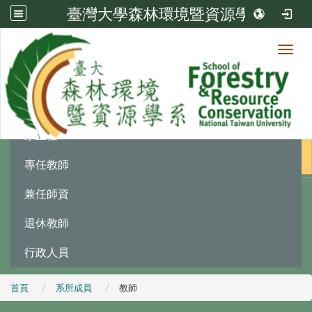
臺灣大學森林環境暨資源學系
Toggl
系所成員
:::
系主任
專任教師
兼任師資
退休教師
行政人員
首頁
系所成員
教師