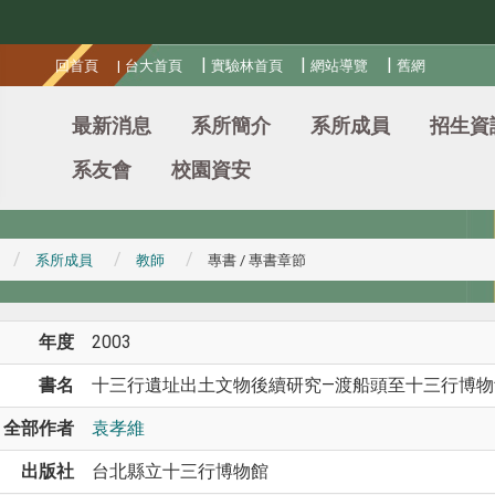
:::
|
|
|
回首頁
|
台大首頁
實驗林首頁
網站導覽
舊網
最新消息
系所簡介
系所成員
招生資
系友會
校園資安
系所成員
教師
專書 / 專書章節
年度
2003
書名
十三行遺址出土文物後續研究—渡船頭至十三行博物
全部作者
袁孝維
出版社
台北縣立十三行博物館