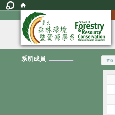
:::
系所成員
:::
首頁