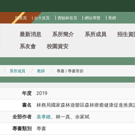
:::
|
|
|
回首頁
|
台大首頁
實驗林首頁
網站導覽
舊網
最新消息
系所簡介
系所成員
招生資
系友會
校園資安
系所成員
教師
專書 / 專書章節
年度
2019
書名
林務局國家森林遊樂區森林療癒健康促進推廣
全部作者
袁孝維
、林一真、余家斌
專書類別
專書