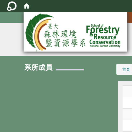
:::
系所成員
:::
首頁