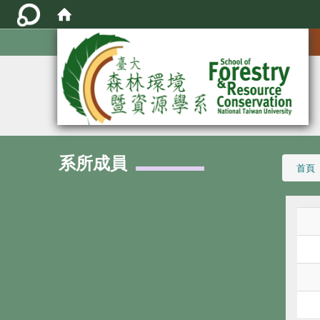
:::
系所成員
:::
首頁