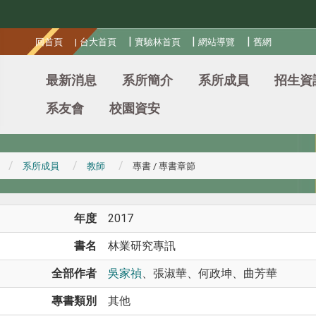
:::
|
|
|
回首頁
|
台大首頁
實驗林首頁
網站導覽
舊網
最新消息
系所簡介
系所成員
招生資
系友會
校園資安
系所成員
教師
專書 / 專書章節
年度
2017
書名
林業研究專訊
全部作者
吳家禎
、張淑華、何政坤、曲芳華
專書類別
其他