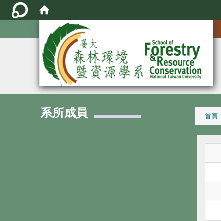
:::
系所成員
:::
首頁