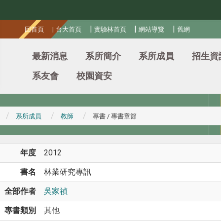
:::
|
|
|
回首頁
|
台大首頁
實驗林首頁
網站導覽
舊網
最新消息
系所簡介
系所成員
招生資
系友會
校園資安
系所成員
教師
專書 / 專書章節
年度
2012
書名
林業研究專訊
全部作者
吳家禎
專書類別
其他