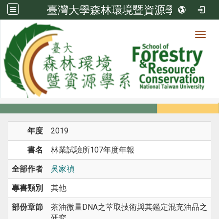
臺灣大學森林環境暨資源學系
Toggl
系所成員
:::
首頁
系所成員
教師
專書 / 專書章節
年度
2019
書名
林業試驗所107年度年報
全部作者
吳家禎
專書類別
其他
部份章節
茶油微量DNA之萃取技術與其鑑定混充油品之
研究