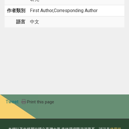
作者類別
First Author,Corresponding Author
語言
中文
Tweet
Print this page