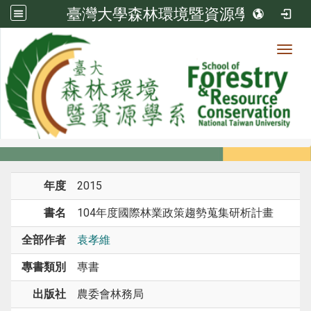
臺灣大學森林環境暨資源學系
Toggl
系所成員
:::
首頁
系所成員
教師
專書 / 專書章節
年度
2015
書名
104年度國際林業政策趨勢蒐集研析計畫
全部作者
袁孝維
專書類別
專書
出版社
農委會林務局