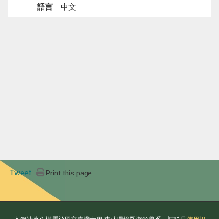
語言
中文
Tweet
Print this page