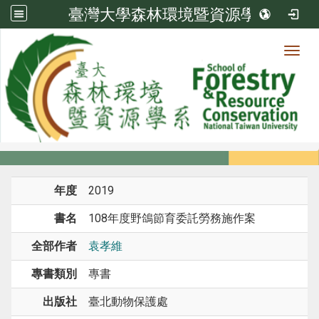
臺灣大學森林環境暨資源學系
Toggl
系所成員
:::
首頁
系所成員
教師
專書 / 專書章節
年度
2019
書名
108年度野鴿節育委託勞務施作案
全部作者
袁孝維
專書類別
專書
出版社
臺北動物保護處