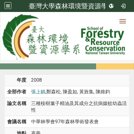
臺灣大學森林環境暨資源學系
Toggl
系所成員
:::
首頁
系所成員
教師
研討會論文
年度
2008
全部作者
張上鎮
,鄭森松, 陳盈如, 黃旌集, 陳維鈞
論文名稱
三種桉樹葉子精油及其成分之抗病媒蚊幼蟲活
性
會議名稱
中華林學會97年森林學術發表會
地點
嘉義