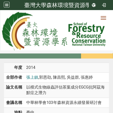
臺灣大學森林環境暨資源學系
Toggl
系所成員
:::
首頁
系所成員
教師
研討會論文
年度
2014
全部作者
張上鎮
,郭恩劭, 陳昌熙, 吳益群, 張惠婷
論文名稱
以模式生物線蟲評估茶葉成分EGCG抗阿茲海
默症之潛力
會議名稱
中華林學會103年森林資源永續發展研討會
地點
臺中