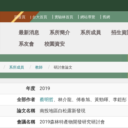
:::
|
|
|
回首頁
|
台大首頁
實驗林首頁
網站導覽
舊網
最新消息
系所簡介
系所成員
招生資
系友會
校園資安
系所成員
教師
研討會論文
年度
2019
全部作者
蔡明哲
、林介龍、傅春旭、黃勁暉、李鎧彤
論文名稱
南投地區白松露新發現
會議名稱
2019森林特產物開發研究研討會