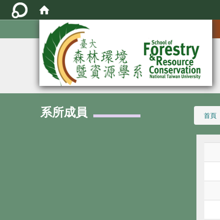
:::
系所成員
:::
首頁