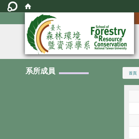
:::
系所成員
:::
首頁