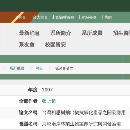
:::
|
|
|
回首頁
|
台大首頁
實驗林首頁
網站導覽
舊網
最新消息
系所簡介
系所成員
招生資
系友會
校園資安
系所成員
教師
研討會論文
年度
2007
全部作者
張上鎮
論文名稱
台灣相思樹抽出物抗氧化產品之開發應用
會議名稱
海峽兩岸林業生物製劑研究與開發論壇