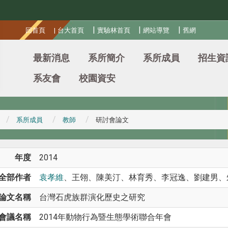
:::
|
|
|
回首頁
|
台大首頁
實驗林首頁
網站導覽
舊網
最新消息
系所簡介
系所成員
招生資
系友會
校園資安
系所成員
教師
研討會論文
年度
2014
全部作者
袁孝維
、王翎、陳美汀、林育秀、李冠逸、劉建男、
論文名稱
台灣石虎族群演化歷史之研究
會議名稱
2014年動物行為暨生態學術聯合年會