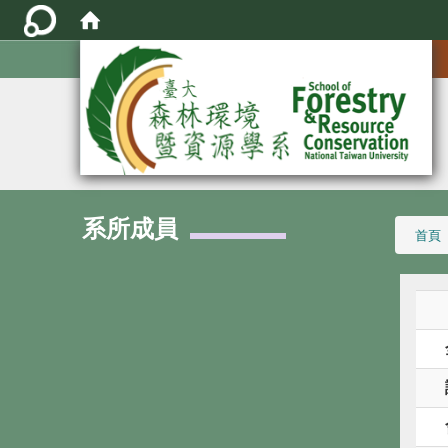
:::
系所成員
:::
首頁