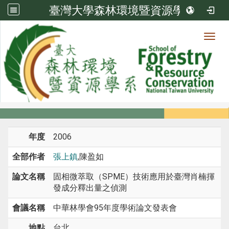
臺灣大學森林環境暨資源學系
Toggl
系所成員
:::
首頁
系所成員
教師
研討會論文
年度
2006
全部作者
張上鎮
,陳盈如
論文名稱
固相微萃取（SPME）技術應用於臺灣肖楠揮
發成分釋出量之偵測
會議名稱
中華林學會95年度學術論文發表會
地點
台北